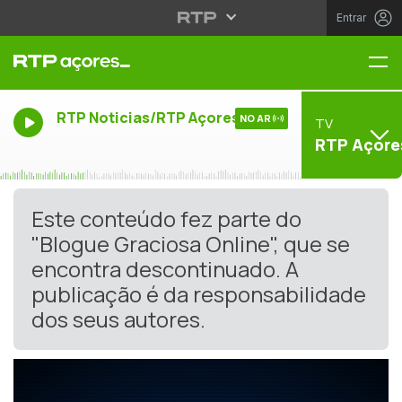
Entrar
Me
RTP Noticias/RTP Açores
NO AR
TV
RTP Açore
Este conteúdo fez parte do
"Blogue Graciosa Online", que se
encontra descontinuado. A
publicação é da responsabilidade
dos seus autores.