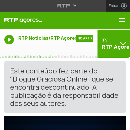
Entrar
Me
RTP Noticias/RTP Açores
NO AR
TV
RTP Açore
Este conteúdo fez parte do
"Blogue Graciosa Online", que se
encontra descontinuado. A
publicação é da responsabilidade
dos seus autores.