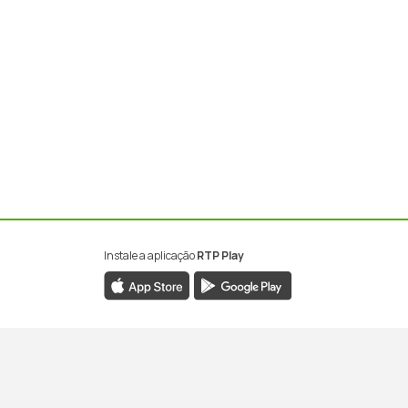
Instale a aplicação
RTP Play