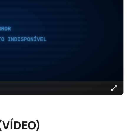
RROR
TO INDISPONÍVEL
 (VÍDEO)