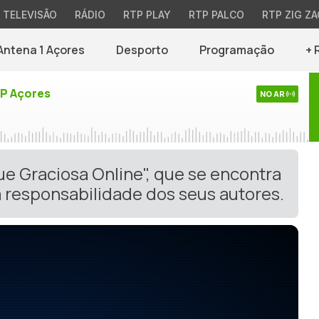
TELEVISÃO
RÁDIO
RTP PLAY
RTP PALCO
RTP ZIG ZA
Antena 1 Açores
Desporto
Programação
+ 
TP Açores
NO AR
ue Graciosa Online", que se encontra
 responsabilidade dos seus autores.