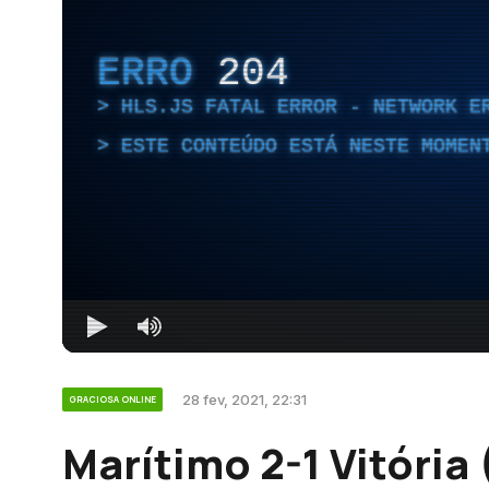
ERRO
204
HLS.JS FATAL ERROR - NETWORK E
ESTE CONTEÚDO ESTÁ NESTE MOMEN
28 fev, 2021, 22:31
GRACIOSA ONLINE
Marítimo 2-1 Vitória