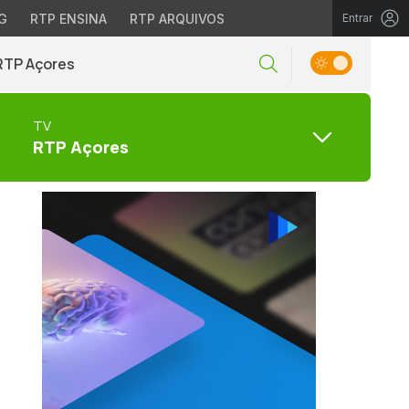
G
RTP ENSINA
RTP ARQUIVOS
Entrar
RTP Açores
TV
RTP Açores