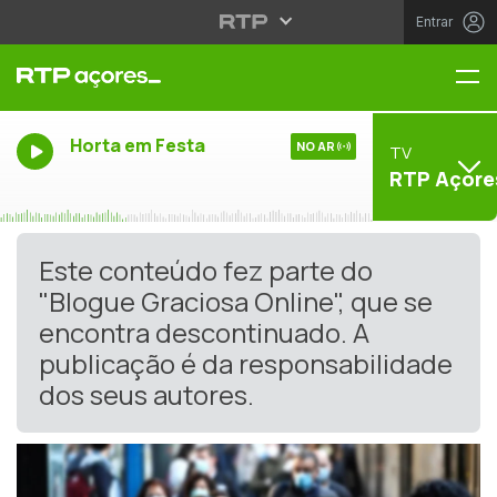
Entrar
Me
Horta em Festa
NO AR
TV
RTP Açore
Este conteúdo fez parte do
"Blogue Graciosa Online", que se
encontra descontinuado. A
publicação é da responsabilidade
dos seus autores.