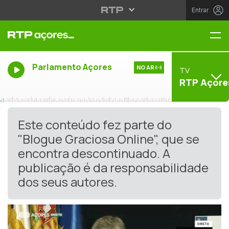
Entrar
Me
Parlamento Açores
NO AR
TV
RTP Açore
Este conteúdo fez parte do
"Blogue Graciosa Online", que se
encontra descontinuado. A
publicação é da responsabilidade
dos seus autores.