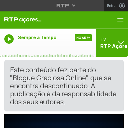
Entrar
Me
Sempre a Tempo
NO AR
TV
RTP Açore
Este conteúdo fez parte do
"Blogue Graciosa Online", que se
encontra descontinuado. A
publicação é da responsabilidade
dos seus autores.