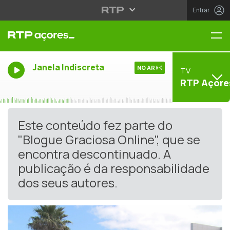
Entrar
Me
Janela Indiscreta
NO AR
TV
RTP Açore
Este conteúdo fez parte do
"Blogue Graciosa Online", que se
encontra descontinuado. A
publicação é da responsabilidade
dos seus autores.