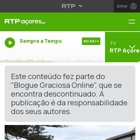
Entrar
Me
Sempre a Tempo
NO AR
TV
RTP Açore
Este conteúdo fez parte do
"Blogue Graciosa Online", que se
encontra descontinuado. A
publicação é da responsabilidade
dos seus autores.