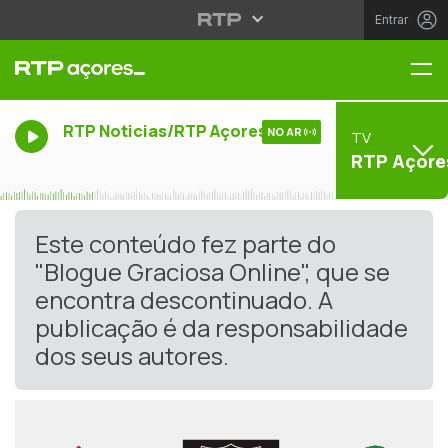
Entrar
Me
RTP Noticias/RTP Açores
NO AR
TV
RTP Açore
Este conteúdo fez parte do
"Blogue Graciosa Online", que se
encontra descontinuado. A
publicação é da responsabilidade
dos seus autores.