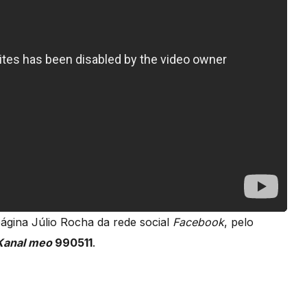
página Júlio Rocha da rede social
Facebook
, pelo
Kanal meo
990511
.