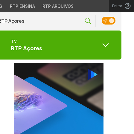
G
RTP ENSINA
RTP ARQUIVOS
Entrar
RTP Açores
TV
RTP Açores