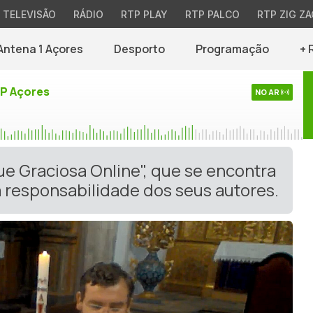
TELEVISÃO
RÁDIO
RTP PLAY
RTP PALCO
RTP ZIG ZA
Antena 1 Açores
Desporto
Programação
+ 
TP Açores
NO AR
ue Graciosa Online", que se encontra
 responsabilidade dos seus autores.