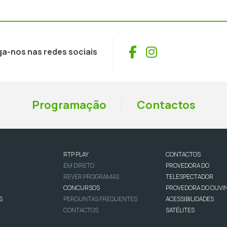
Facebook
Instagram
ga-nos nas redes sociais
Programação
Contactos
RTP PLAY
CONTACTOS
EM DIRETO
PROVEDORA DO
REVER PROGRAMAS
TELESPECTADOR
CONCURSOS
PROVEDORA DO OUVI
S
PERGUNTAS FREQUENTES
ACESSIBILIDADES
CONTACTOS
SATÉLITES