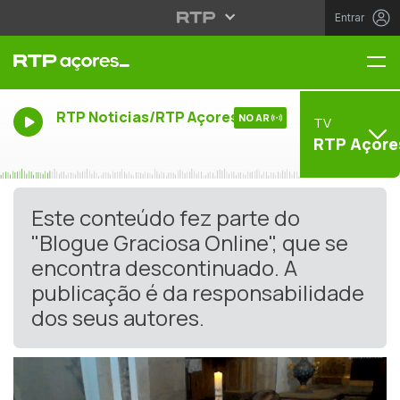
Entrar
Me
RTP Noticias/RTP Açores
NO AR
TV
RTP Açore
Este conteúdo fez parte do
"Blogue Graciosa Online", que se
encontra descontinuado. A
publicação é da responsabilidade
dos seus autores.