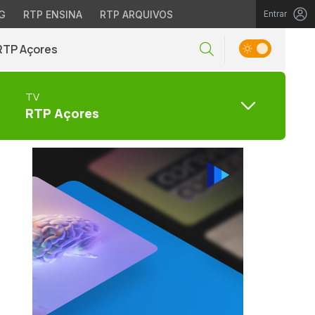
G
RTP ENSINA
RTP ARQUIVOS
Entrar
RTP Açores
TV
RTP Açores