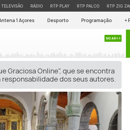
TELEVISÃO
RÁDIO
RTP PLAY
RTP PALCO
RTP ZIG ZA
Antena 1 Açores
Desporto
Programação
+ 
s
NO AR
ue Graciosa Online", que se encontra
 responsabilidade dos seus autores.