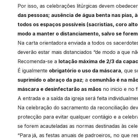
Por isso, as celebrações litúrgicas devem obedecer
das pessoas; ausência de água benta nas pias, à 
todos os espaços possíveis (sacristias, coro alt
modo a manter o distanciamento, salvo se forem
Na carta orientadora enviada a todos os sacerdote
deverão estar mais distanciados “de modo a que nã
Recomenda-se a
lotação máxima de 2/3 da capa
É igualmente
obrigatório o uso da máscara
, que 
suprimido o abraço da paz
; a
comunhão é na mã
máscara e desinfectarão as mãos
no inicio e no f
A entrada e a saída da igreja será feita individual
Na celebração do sacramento da reconciliação dev
protecção para evitar qualquer contágio e a celeb
se forem acauteladas as normas destinadas às cele
“Para já, as festas anuais de padroeiros, no que re