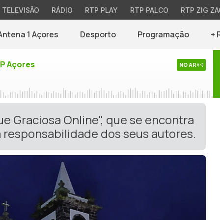
TELEVISÃO
RÁDIO
RTP PLAY
RTP PALCO
RTP ZIG ZA
Antena 1 Açores
Desporto
Programação
+ 
TP Açores
NO AR
ue Graciosa Online", que se encontra
 responsabilidade dos seus autores.