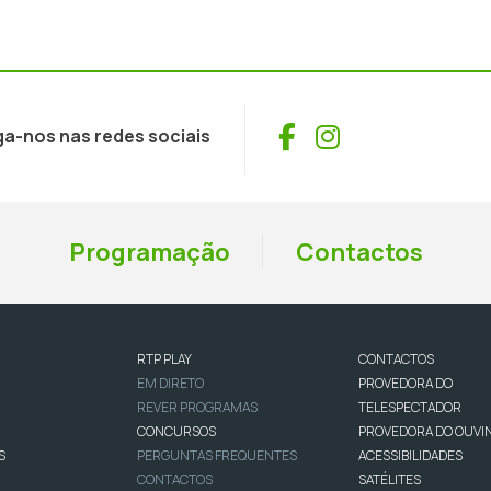
Facebook
Instagram
ga-nos nas redes sociais
Programação
Contactos
RTP PLAY
CONTACTOS
EM DIRETO
PROVEDORA DO
REVER PROGRAMAS
TELESPECTADOR
CONCURSOS
PROVEDORA DO OUVI
S
PERGUNTAS FREQUENTES
ACESSIBILIDADES
CONTACTOS
SATÉLITES