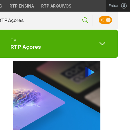
G
RTP ENSINA
RTP ARQUIVOS
Entrar
RTP Açores
TV
RTP Açores