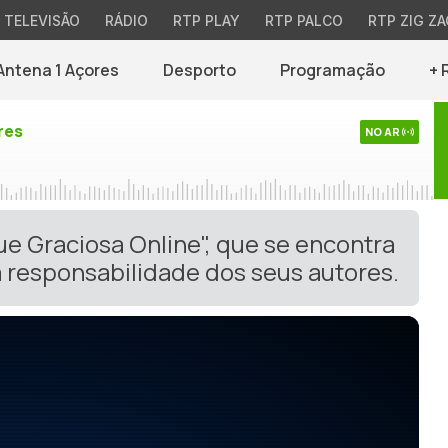
TELEVISÃO
RÁDIO
RTP PLAY
RTP PALCO
RTP ZIG ZA
Antena 1 Açores
Desporto
Programação
+ 
res
NO AR
ue Graciosa Online", que se encontra
 responsabilidade dos seus autores.