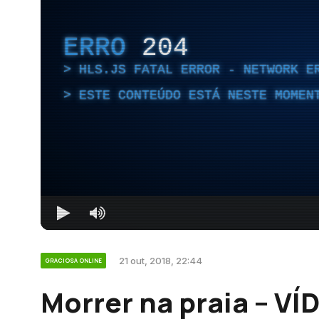
ERRO
204
HLS.JS FATAL ERROR - NETWORK E
ESTE CONTEÚDO ESTÁ NESTE MOMEN
21 out, 2018, 22:44
GRACIOSA ONLINE
Morrer na praia – VÍ