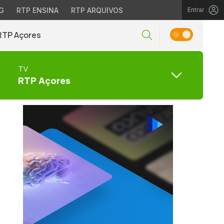
G
RTP ENSINA
RTP ARQUIVOS
Entrar
RTP Açores
TV
RTP Açores