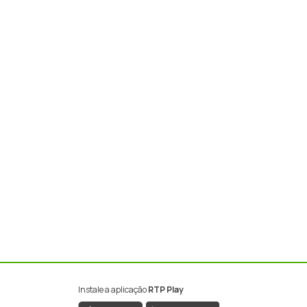
Instale a aplicação
RTP Play