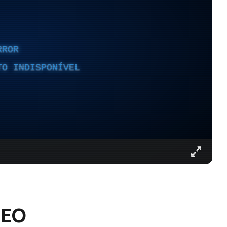
RROR
TO INDISPONÍVEL
DEO