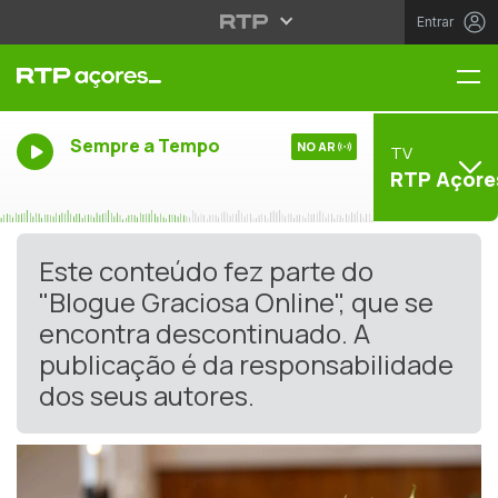
Entrar
Me
Sempre a Tempo
NO AR
TV
RTP Açore
Este conteúdo fez parte do
"Blogue Graciosa Online", que se
encontra descontinuado. A
publicação é da responsabilidade
dos seus autores.