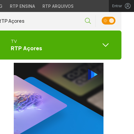
G
RTP ENSINA
RTP ARQUIVOS
Entrar
RTP Açores
TV
RTP Açores