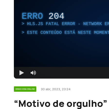
ERRO
204
HLS.JS FATAL ERROR - NETWORK E
ESTE CONTEÚDO ESTÁ NESTE MOMEN
30 abr, 2023, 23:24
GRACIOSA ONLINE
“Motivo de orgulho”