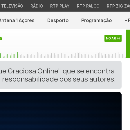
TELEVISÃO
RÁDIO
RTP PLAY
RTP PALCO
RTP ZIG ZA
Antena 1 Açores
Desporto
Programação
+ 
a
NO AR
ue Graciosa Online", que se encontra
 responsabilidade dos seus autores.