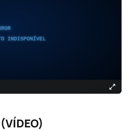
RROR
TO INDISPONÍVEL
 (VÍDEO)