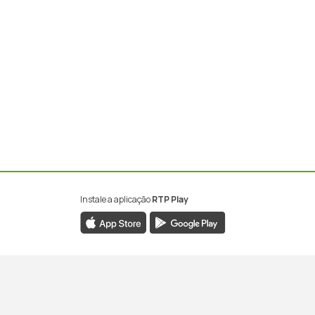
Instale a aplicação
RTP Play