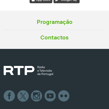
Programação
Contactos