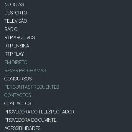
NOTÍCIAS
DESPORTO
TELEVISÃO
RÁDIO
RTP ARQUIVOS
RTP ENSINA
RTP PLAY
EM DIRETO
REVER PROGRAMAS
CONCURSOS
PERGUNTAS FREQUENTES
CONTACTOS
CONTACTOS
PROVEDORA DO TELESPECTADOR
PROVEDORA DO OUVINTE
ACESSIBILIDADES