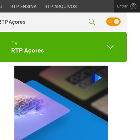
G
RTP ENSINA
RTP ARQUIVOS
Entrar
RTP Açores
TV
RTP Açores