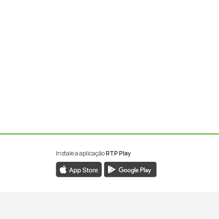
Instale a aplicação
RTP Play