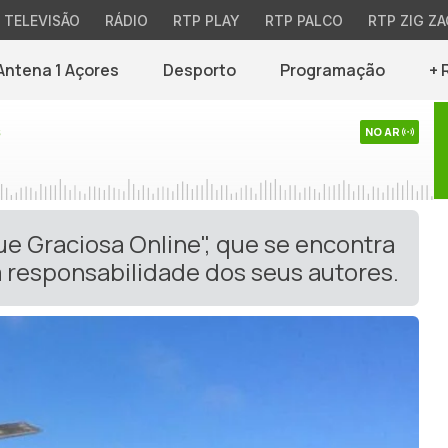
TELEVISÃO
RÁDIO
RTP PLAY
RTP PALCO
RTP ZIG ZA
Antena 1 Açores
Desporto
Programação
+ 
s
NO AR
ue Graciosa Online", que se encontra
 responsabilidade dos seus autores.