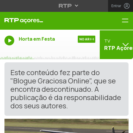
Entrar
Me
Horta em Festa
NO AR
TV
RTP Açore
Este conteúdo fez parte do
"Blogue Graciosa Online", que se
encontra descontinuado. A
publicação é da responsabilidade
dos seus autores.