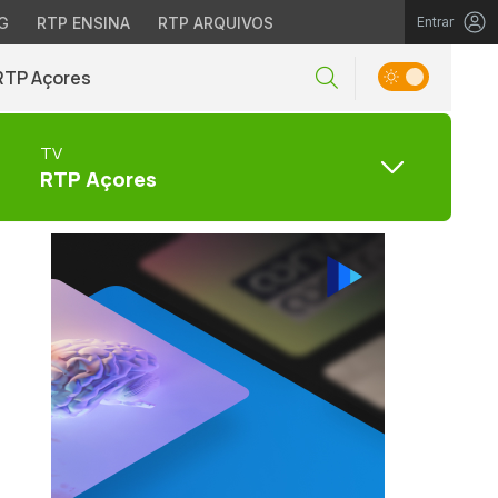
G
RTP ENSINA
RTP ARQUIVOS
Entrar
RTP Açores
TV
RTP Açores