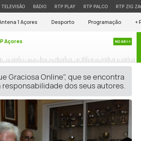
TELEVISÃO
RÁDIO
RTP PLAY
RTP PALCO
RTP ZIG ZA
Antena 1 Açores
Desporto
Programação
+ 
TP Açores
NO AR
ue Graciosa Online", que se encontra
 responsabilidade dos seus autores.