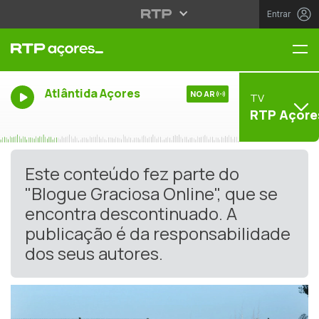
Entrar
Me
Atlântida Açores
NO AR
TV
RTP Açore
Este conteúdo fez parte do
"Blogue Graciosa Online", que se
encontra descontinuado. A
publicação é da responsabilidade
dos seus autores.