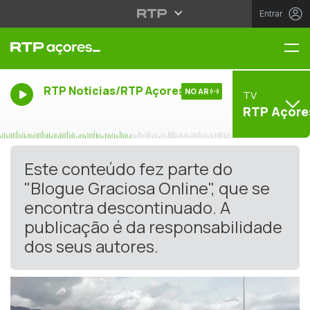
Entrar
Me
RTP Noticias/RTP Açores
NO AR
TV
RTP Açore
Este conteúdo fez parte do
"Blogue Graciosa Online", que se
encontra descontinuado. A
publicação é da responsabilidade
dos seus autores.