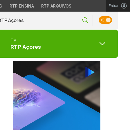
G
RTP ENSINA
RTP ARQUIVOS
Entrar
RTP Açores
TV
RTP Açores