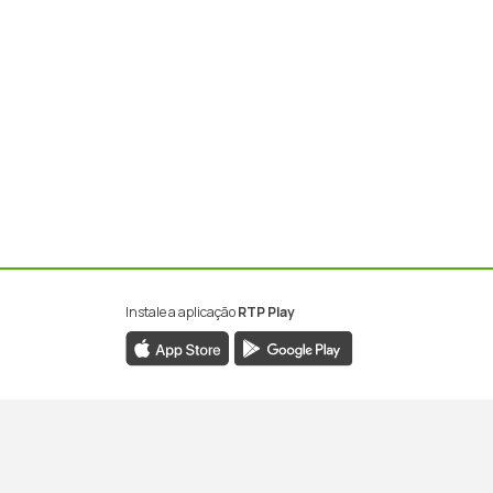
Instale a aplicação
RTP Play