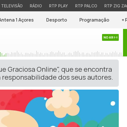
TELEVISÃO
RÁDIO
RTP PLAY
RTP PALCO
RTP ZIG ZA
Antena 1 Açores
Desporto
Programação
+ 
NO AR
ue Graciosa Online", que se encontra
 responsabilidade dos seus autores.