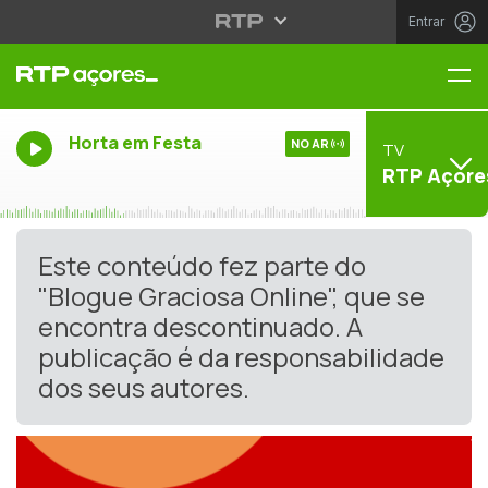
Entrar
Me
Horta em Festa
NO AR
TV
RTP Açore
Este conteúdo fez parte do
"Blogue Graciosa Online", que se
encontra descontinuado. A
publicação é da responsabilidade
dos seus autores.