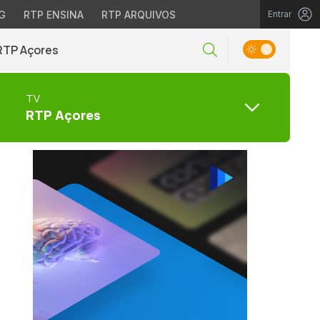
G
RTP ENSINA
RTP ARQUIVOS
Entrar
RTP Açores
TV
RTP Açores