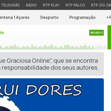
TELEVISÃO
RÁDIO
RTP PLAY
RTP PALCO
RTP ZIG ZA
Antena 1 Açores
Desporto
Programação
+ 
io
NO AR
ue Graciosa Online", que se encontra
 responsabilidade dos seus autores.