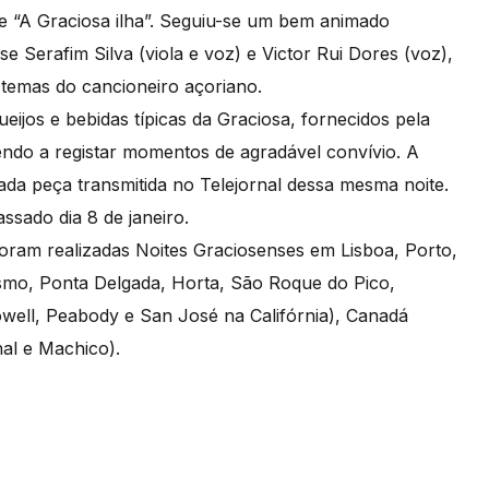
de “A Graciosa ilha”. Seguiu-se um bem animado
 Serafim Silva (viola e voz) e Victor Rui Dores (voz),
 temas do cancioneiro açoriano.
ijos e bebidas típicas da Graciosa, fornecidos pela
ndo a registar momentos de agradável convívio. A
a peça transmitida no Telejornal dessa mesma noite.
ssado dia 8 de janeiro.
foram realizadas Noites Graciosenses em Lisboa, Porto,
smo, Ponta Delgada, Horta, São Roque do Pico,
well, Peabody e San José na Califórnia), Canadá
hal e Machico).