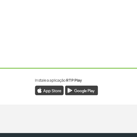
Instale a aplicação
RTP Play