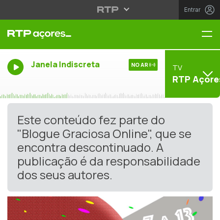
Entrar
Me
Janela Indiscreta
NO AR
TV
RTP Açore
Este conteúdo fez parte do
"Blogue Graciosa Online", que se
encontra descontinuado. A
publicação é da responsabilidade
dos seus autores.