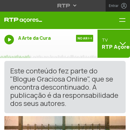
Entrar
Me
A Arte da Cura
NO AR
TV
RTP Açore
Este conteúdo fez parte do
"Blogue Graciosa Online", que se
encontra descontinuado. A
publicação é da responsabilidade
dos seus autores.