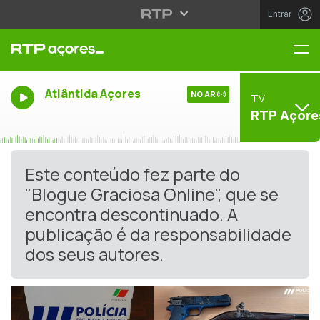
Entrar
Me
Atlântida Açores
NO AR
TV
RTP Açore
Este conteúdo fez parte do
"Blogue Graciosa Online", que se
encontra descontinuado. A
publicação é da responsabilidade
dos seus autores.