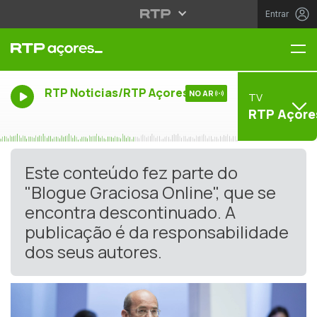
Entrar
Me
RTP Noticias/RTP Açores
NO AR
TV
RTP Açore
Este conteúdo fez parte do
"Blogue Graciosa Online", que se
encontra descontinuado. A
publicação é da responsabilidade
dos seus autores.