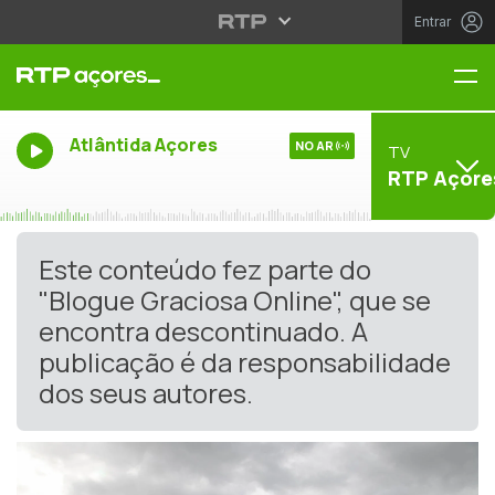
Entrar
Me
Atlântida Açores
NO AR
TV
RTP Açore
Este conteúdo fez parte do
"Blogue Graciosa Online", que se
encontra descontinuado. A
publicação é da responsabilidade
dos seus autores.