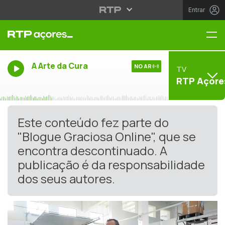
Entrar
Me
A Arte da Cura
NO AR
TV
RTP Açore
Este conteúdo fez parte do
"Blogue Graciosa Online", que se
encontra descontinuado. A
publicação é da responsabilidade
dos seus autores.