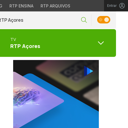
G
RTP ENSINA
RTP ARQUIVOS
Entrar
RTP Açores
TV
RTP Açores