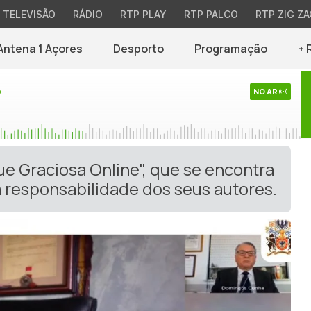
TELEVISÃO
RÁDIO
RTP PLAY
RTP PALCO
RTP ZIG ZA
Antena 1 Açores
Desporto
Programação
+ 
o
NO AR
ue Graciosa Online", que se encontra
 responsabilidade dos seus autores.