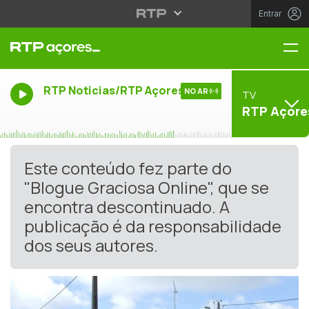
Entrar
Me
RTP Noticias/RTP Açores
NO AR
TV
RTP Açore
Este conteúdo fez parte do
"Blogue Graciosa Online", que se
encontra descontinuado. A
publicação é da responsabilidade
dos seus autores.