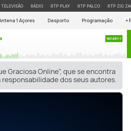
TELEVISÃO
RÁDIO
RTP PLAY
RTP PALCO
RTP ZIG ZA
Antena 1 Açores
Desporto
Programação
+ 
a
NO AR
ue Graciosa Online", que se encontra
 responsabilidade dos seus autores.