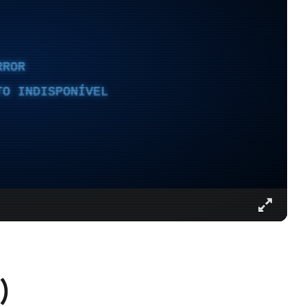
RROR
TO INDISPONÍVEL
)