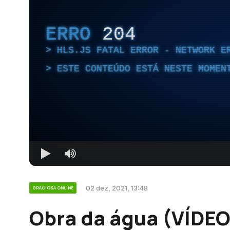
ERRO
204
HLS.JS FATAL ERROR - NETWORK E
ESTE CONTEÚDO ESTÁ NESTE MOMEN
02 dez, 2021, 13:48
GRACIOSA ONLINE
Obra da água (VÍDEO