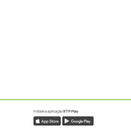
Instale a aplicação
RTP Play