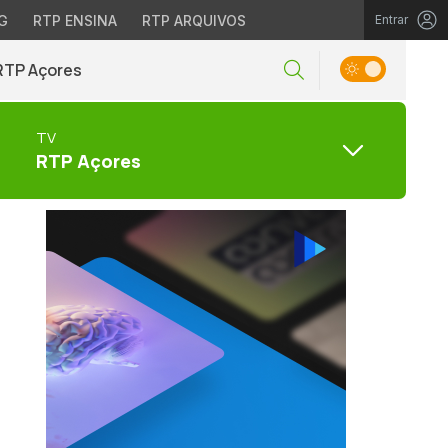
G
RTP ENSINA
RTP ARQUIVOS
Entrar
RTP Açores
TV
RTP Açores