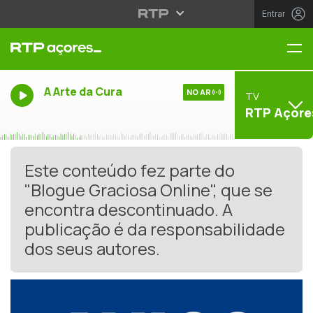
Entrar
Me
A Arte da Cura
NO AR
TV
RTP Açore
Este conteúdo fez parte do
"Blogue Graciosa Online", que se
encontra descontinuado. A
publicação é da responsabilidade
dos seus autores.