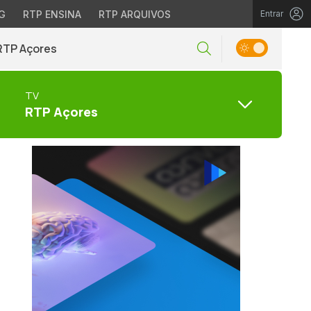
G
RTP ENSINA
RTP ARQUIVOS
Entrar
RTP Açores
TV
RTP Açores