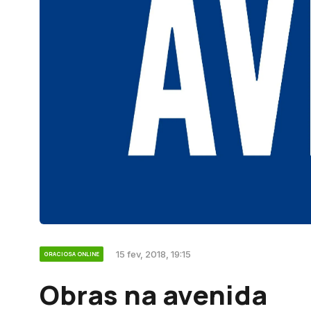
15 fev, 2018, 19:15
GRACIOSA ONLINE
Obras na avenida