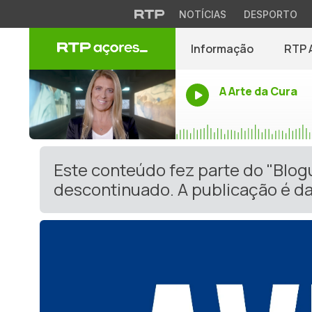
NOTÍCIAS
DESPORTO
Informação
RTP 
A Arte da Cura
Este conteúdo fez parte do "Blog
descontinuado. A publicação é da