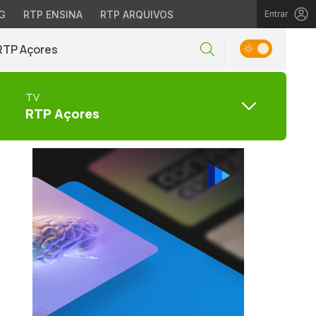
G
RTP ENSINA
RTP ARQUIVOS
Entrar
RTP Açores
TV
RTP Açores