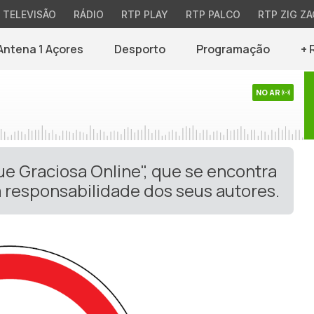
TELEVISÃO
RÁDIO
RTP PLAY
RTP PALCO
RTP ZIG ZA
Antena 1 Açores
Desporto
Programação
+ 
NO AR
ue Graciosa Online", que se encontra
 responsabilidade dos seus autores.