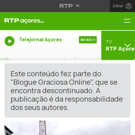
Entrar
Me
Telejornal Açores
NO AR
TV
RTP Açore
Este conteúdo fez parte do
"Blogue Graciosa Online", que se
encontra descontinuado. A
publicação é da responsabilidade
dos seus autores.