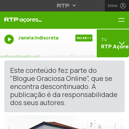
Entrar
Me
Janela Indiscreta
NO AR
TV
RTP Açore
Este conteúdo fez parte do
"Blogue Graciosa Online", que se
encontra descontinuado. A
publicação é da responsabilidade
dos seus autores.