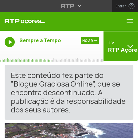
Entrar
Me
Sempre a Tempo
NO AR
TV
RTP Açore
Este conteúdo fez parte do
"Blogue Graciosa Online", que se
encontra descontinuado. A
publicação é da responsabilidade
dos seus autores.