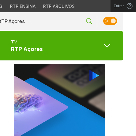
G
RTP ENSINA
RTP ARQUIVOS
Entrar
RTP Açores
TV
RTP Açores