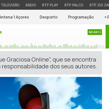
TELEVISÃO
RÁDIO
RTP PLAY
RTP PALCO
RTP ZIG ZA
Antena 1 Açores
Desporto
Programação
+ 
a
NO AR
ue Graciosa Online", que se encontra
 responsabilidade dos seus autores.