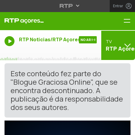
Entrar
Me
RTP Noticias/RTP Açores
NO AR
TV
RTP Açore
Este conteúdo fez parte do
"Blogue Graciosa Online", que se
encontra descontinuado. A
publicação é da responsabilidade
dos seus autores.