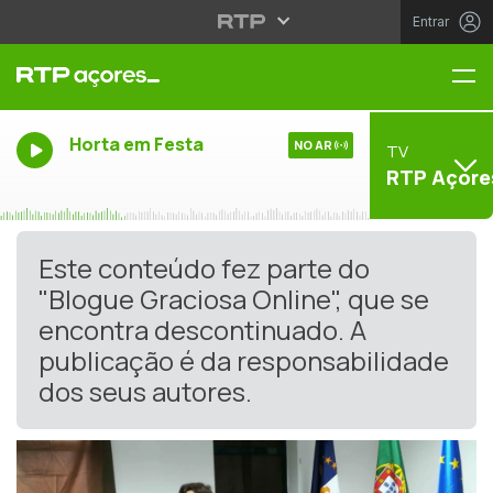
Entrar
Me
Horta em Festa
NO AR
TV
RTP Açore
Este conteúdo fez parte do
"Blogue Graciosa Online", que se
encontra descontinuado. A
publicação é da responsabilidade
dos seus autores.