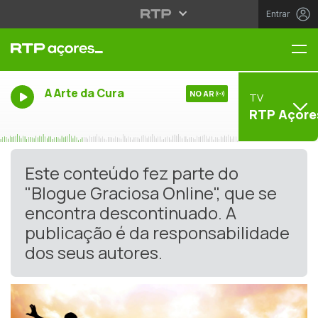
Entrar
Me
A Arte da Cura
NO AR
TV
RTP Açore
Este conteúdo fez parte do
"Blogue Graciosa Online", que se
encontra descontinuado. A
publicação é da responsabilidade
dos seus autores.