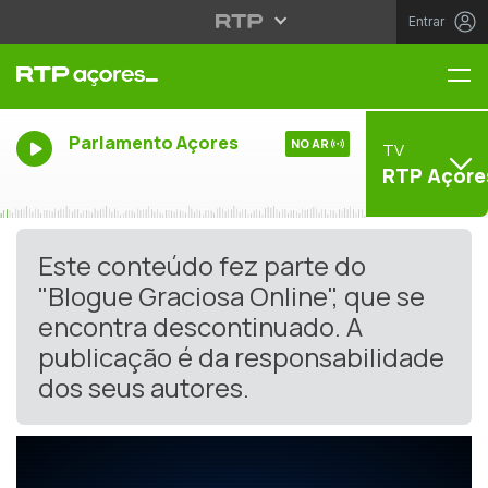
Entrar
Me
Parlamento Açores
NO AR
TV
RTP Açore
Este conteúdo fez parte do
"Blogue Graciosa Online", que se
encontra descontinuado. A
publicação é da responsabilidade
dos seus autores.