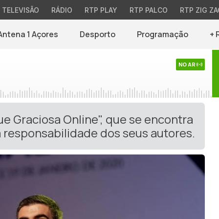
TELEVISÃO
RÁDIO
RTP PLAY
RTP PALCO
RTP ZIG ZA
Antena 1 Açores
Desporto
Programação
+ 
NO AR
ue Graciosa Online", que se encontra
 responsabilidade dos seus autores.