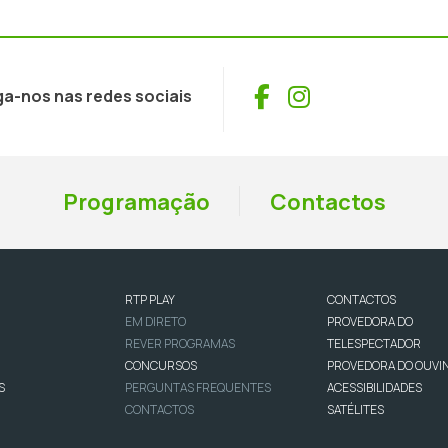
Facebook
Instagram
ga-nos nas redes sociais
Programação
Contactos
RTP PLAY
CONTACTOS
EM DIRETO
PROVEDORA DO
REVER PROGRAMAS
TELESPECTADOR
CONCURSOS
PROVEDORA DO OUVI
S
PERGUNTAS FREQUENTES
ACESSIBILIDADES
CONTACTOS
SATÉLITES