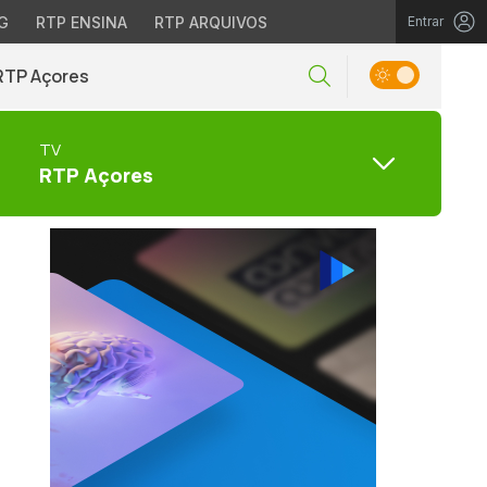
G
RTP ENSINA
RTP ARQUIVOS
Entrar
RTP Açores
TV
RTP Açores