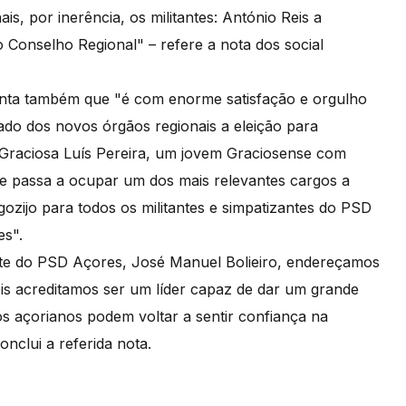
s, por inerência, os militantes: António Reis a
 Conselho Regional" – refere a nota dos social
senta também que "é com enorme satisfação e orgulho
tado dos novos órgãos regionais a eleição para
a Graciosa Luís Pereira, um jovem Graciosense com
que passa a ocupar um dos mais relevantes cargos a
ozijo para todos os militantes e simpatizantes do PSD
es".
ente do PSD Açores, José Manuel Bolieiro, endereçamos
ois acreditamos ser um líder capaz de dar um grande
s açorianos podem voltar a sentir confiança na
conclui a referida nota.