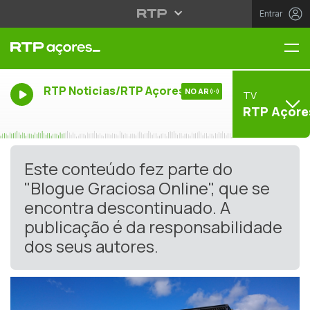
Entrar
Me
RTP Noticias/RTP Açores
NO AR
TV
RTP Açore
Este conteúdo fez parte do
"Blogue Graciosa Online", que se
encontra descontinuado. A
publicação é da responsabilidade
dos seus autores.