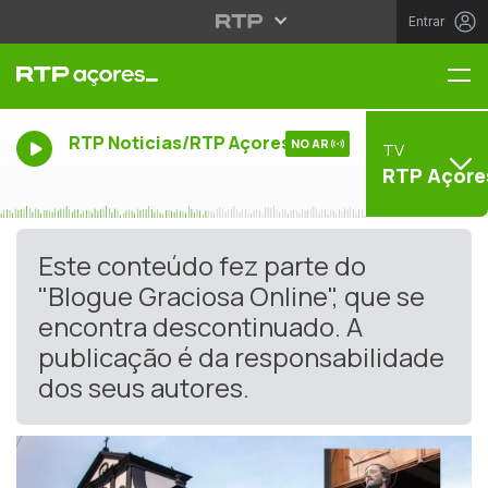
Entrar
Me
RTP Noticias/RTP Açores
NO AR
TV
RTP Açore
Este conteúdo fez parte do
"Blogue Graciosa Online", que se
encontra descontinuado. A
publicação é da responsabilidade
dos seus autores.