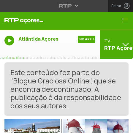
Entrar
Me
Atlântida Açores
NO AR
TV
RTP Açore
Este conteúdo fez parte do
"Blogue Graciosa Online", que se
encontra descontinuado. A
publicação é da responsabilidade
dos seus autores.