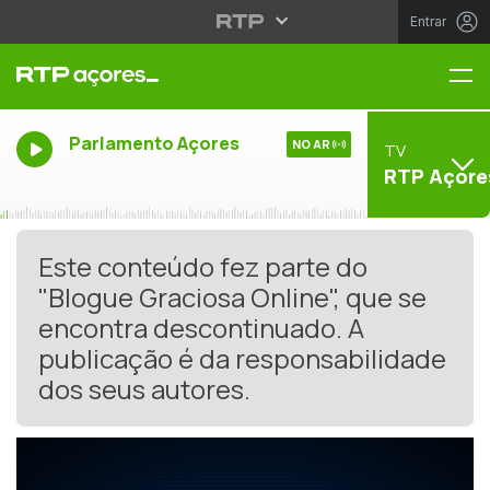
Entrar
Me
Parlamento Açores
NO AR
TV
RTP Açore
Este conteúdo fez parte do
"Blogue Graciosa Online", que se
encontra descontinuado. A
publicação é da responsabilidade
dos seus autores.